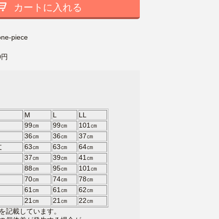
カートに入れる
one-piece
0円
イズ
M
L
LL
99㎝
99㎝
101㎝
36㎝
36㎝
37㎝
丈
63㎝
63㎝
64㎝
37㎝
39㎝
41㎝
88㎝
95㎝
101㎝
70㎝
74㎝
78㎝
61㎝
61㎝
62㎝
21㎝
21㎝
22㎝
を記載しています。