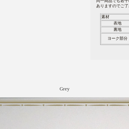
同一商品でも若干
ありますので
ご了
素
表地
裏地
ヨーク部分
Grey